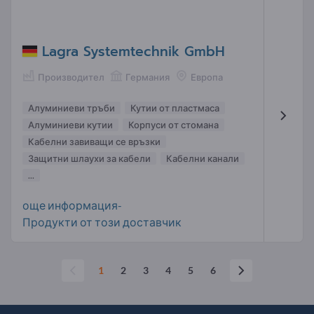
Lagra Systemtechnik GmbH
Производител
Германия
Европа
Алуминиеви тръби
Кутии от пластмаса
Алуминиеви кутии
Корпуси от стомана
Кабелни завиващи се връзки
Защитни шлаухи за кабели
Кабелни канали
...
още информация-
Продукти от този доставчик
1
2
3
4
5
6