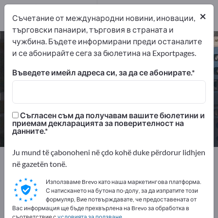
дистрибутори
4
×
Съчетание от международни новини, иновации,
търговски панаири, търговия в страната и
чужбина. Бъдете информирани преди останалите
Кабели и проводници – намерете
и се абонирайте сега за бюлетина на Exportpages.
производители и доставчици
Въведете имейл адреса си, за да се абонирате.
износители
производители
61
57
Съгласен съм да получавам вашите бюлетини и
дистрибутори
приемам декларацията за поверителност на
4
данните.
Ju mund të çabonoheni në çdo kohë duke përdorur lidhjen
Exportpages
Електротехника
në gazetën tonë.
Кабели и проводници
Използваме Brevo като наша маркетингова платформа.
С натискането на бутона по-долу, за да изпратите този
Рекламирайте безплатно в
формуляр, Вие потвърждавате, че предоставената от
Вас информация ще бъде прехвърлена на Brevo за обработка в
Exportpages!
съответствие с
условията за ползване
.