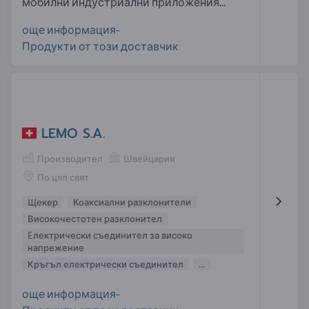
мобилни индустриални приложения...
още информация-
Продукти от този доставчик
LEMO S.A.
Производител
Швейцария
По цял свят
Щекер
Коаксиални разклонители
Високочестотен разклонител
Eлектрически съединител за високо
напрежение
Кръгъл електрически съединител
...
още информация-