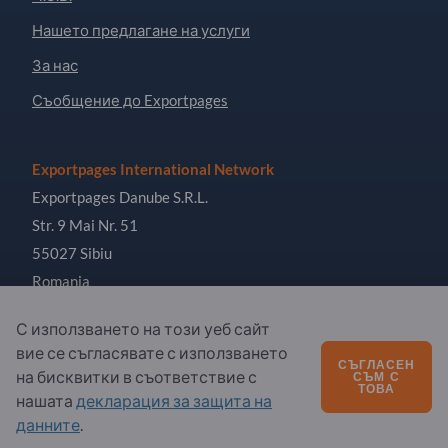
Нашето предлагане на услуги
За нас
Съобщение до Exportpages
Exportpages International Network
Exportpages Danube S.R.L.
Str. 9 Mai Nr. 51
55027 Sibiu
Romania
С използването на този уеб сайт
вие се съгласявате с използването
СЪГЛАСЕН
на бисквитки в съответствие с
СЪМ С
Copyright © 2026 Exportpages International GmbH. All
ТОВА
нашата
декларация за защита на
Rights Reserved.
данните
.