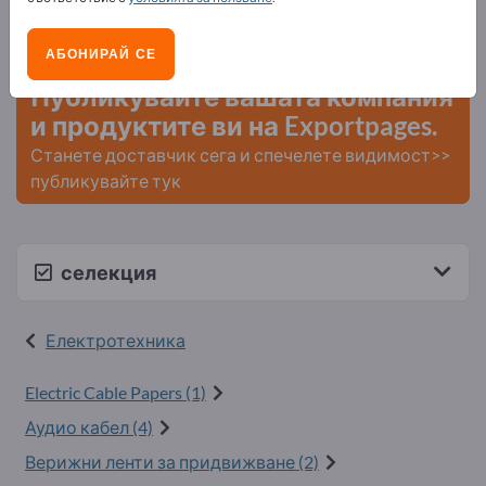
Нужди – Оферти – Използвани стоки – Бизнес
контакти >> започнете оттук
АБОНИРАЙ СЕ
Публикувайте вашата компания
и продуктите ви на Exportpages.
Станете доставчик сега и спечелете видимост>>
публикувайте тук
селекция
Електротехника
Electric Cable Papers (1)
Аудио кабел (4)
Верижни ленти за придвижване (2)