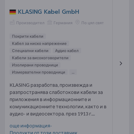
KLASING Kabel GmbH
Производител
Германия
По цял свят
Покрити кабели
Кабел за ниско напрежение
Специални кабели
Аудио кабел
Кабели за високоговорители
Изолирани проводници
Измервателни проводници
...
KLASING разработва, произвежда и
разпространява слаботокови кабели за
приложения в информационните и
комуникационните технологии, както и в
аудио- и видеосектора. през 1913 г....
още информация-
Продукти от този доставчик