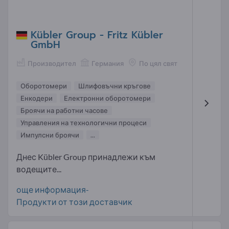
Kübler Group - Fritz Kübler
GmbH
Производител
Германия
По цял свят
Оборотомери
Шлифовъчни кръгове
Енкодери
Електронни оборотомери
Броячи на работни часове
Управления на технологични процеси
Импулсни броячи
...
Днес Kübler Group принадлежи към
водещите...
още информация-
Продукти от този доставчик