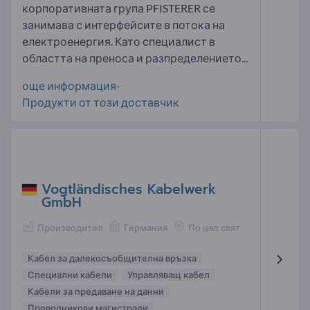
корпоративната група PFISTERER се
занимава с интерфейсите в потока на
електроенергия. Като специалист в
областта на преноса и разпределението...
още информация-
Продукти от този доставчик
Vogtländisches Kabelwerk
GmbH
Производител
Германия
По цял свят
Кабел за далекосъобщителна връзка
Специални кабели
Управляващ кабел
Кабели за предаване на данни
Проводникови магистрали