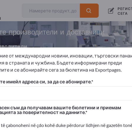
РЕГИС
СЕГА
и
е производители и доставчици
зводители
ние от международни новини, иновации, търговски пана
ия в страната и чужбина. Бъдете информирани преди
ите и се абонирайте сега за бюлетина на Exportpages.
Медицински инструменти
Медицински помпи
е имейл адреса си, за да се абонирате.
 Exportpages!
изнес контакти >> започнете оттук
сен съм да получавам вашите бюлетини и приемам
ацията за поверителност на данните.
ания и продуктите ви на Exportpages
димост>> публикувайте тук
të çabonoheni në çdo kohë duke përdorur lidhjen në gazetën tonë