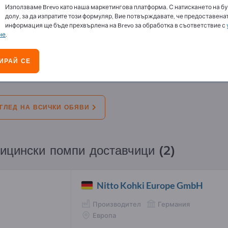
Използваме Brevo като наша маркетингова платформа. С натискането на бу
ви
долу, за да изпратите този формуляр, Вие потвърждавате, че предоставенат
информация ще бъде прехвърлена на Brevo за обработка в съответствие с
не
.
ция:
Оферти
Имаме нужда от
Използван
ИРАЙ СЕ
рти
инсулинова помпа, инсулинова писалк
вълната 890 nm
ГЛЕД НА ВСИЧКИ ОБЯВИ
ицински помпи доставчици (2)
Nitto Kohki Europe GmbH
Производител
Германия
Европа