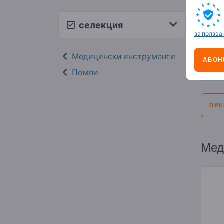
Обя
селекция
за ползва
Селек
Медицински инструменти
АБОН
Офе
Помпи
ПРЕ
Мед