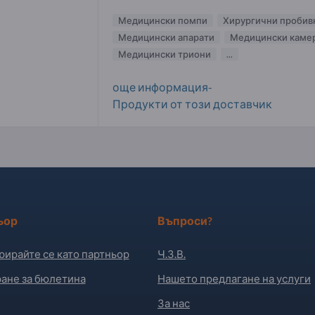
Медицински помпи
Хирургични пробив
Медицински апарати
Медицински каме
Медицински триони
...
още информация-
Продукти от този доставчик
ьор
Въпроси?
рирайте се като партньор
Ч.З.В.
ане за бюлетина
Нашето предлагане на услуги
За нас