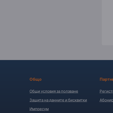
Общо
Партн
Общи условия за ползване
Регист
Защита на данните и бисквитки
Абонир
Импресум