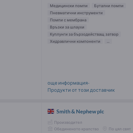
Медицински помпи
Бутални помпи
Пневматични инструменти
Помпи с мембрана
Връзки за шлаухи
Куплунги за бързодействащ затвор
Хидравлични компоненти
...
още информация-
Продукти от този доставчик
Smith & Nephew plc
Производител
Обединеното кралство
По цял свят