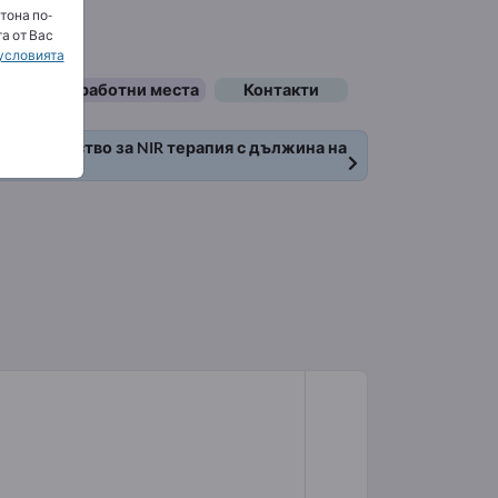
тона по-
а от Вас
условията
Свободни работни места
Контакти
а, устройство за NIR терапия с дължина на