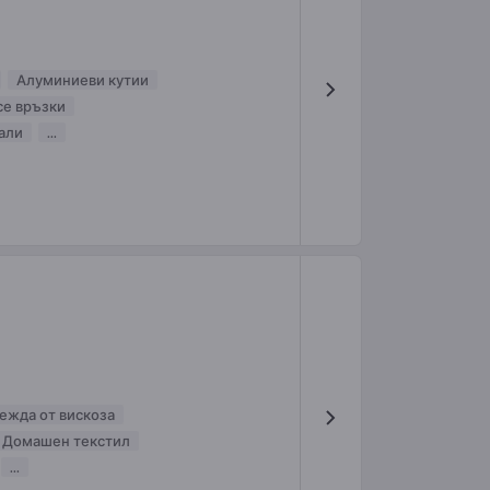
Алуминиеви кутии
се връзки
али
...
ежда от вискоза
Домашен текстил
...