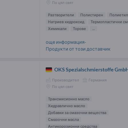
По цял свят
Разтворители
Полистирен
Полиетиле
Натриев хидроксид
Термопластични см
Химикали
Торове
...
още информация-
Продукти от този доставчик
OKS Spezialschmierstoffe Gmb
Производител
Германия
По цял свят
Трансмисионно масло
Хидравлично масло
Добавки за смазочни вещества
Смазочни масла
Антикорозионни средства