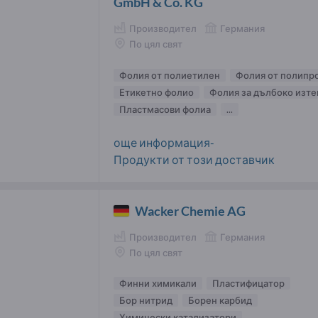
GmbH & Co. KG
Производител
Германия
По цял свят
Фолия от полиетилен
Фолия от полипр
Етикетно фолио
Фолия за дълбоко изте
Пластмасови фолиа
...
още информация-
Продукти от този доставчик
Wacker Chemie AG
Производител
Германия
По цял свят
Финни химикали
Пластифицатор
Бор нитрид
Борен карбид
Химически катализатори