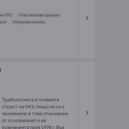
н (PE)
Пластмасови гранули
еси
Натриева основа
H
Трибологията е голямата
страст на OKS. Нищо не се е
променило в това отношение
от основаването на
компанията през 1978 г. Въз