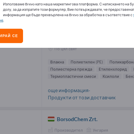
Използваме Brevo като наша маркетингова платформа. С натискането на бу
стмаси доставчици (40)
долу, за да изпратите този формуляр, Вие потвърждавате, че предоставенат
информация ще бъде прехвърлена на Brevo за обработка в съответствие с
не
.
Reliance Industries Ltd
ИРАЙ СЕ
Производител
Индия
По цял свят
Влакна
Полиетилен (PE)
Поликарбона
Полиестерна прежда
Етиленхлорид
Термопластични смеси
Ксилоли
Бен
още информация-
Продукти от този доставчик
BorsodChem Zrt.
Производител
Унгария