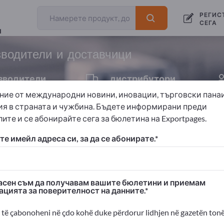
износители
производители
РЕГИС
40
36
СЕГА
и
водители и доставчици
зводители
дистрибутори
3
ние от международни новини, иновации, търговски пана
ия в страната и чужбина. Бъдете информирани преди
ите и се абонирайте сега за бюлетина на Exportpages.
маси
е имейл адреса си, за да се абонирате.
 Exportpages!
изнес контакти >> започнете оттук
сен съм да получавам вашите бюлетини и приемам
ацията за поверителност на данните.
ания и продуктите ви на Exportpages
димост>> публикувайте тук
të çabonoheni në çdo kohë duke përdorur lidhjen në gazetën tonë