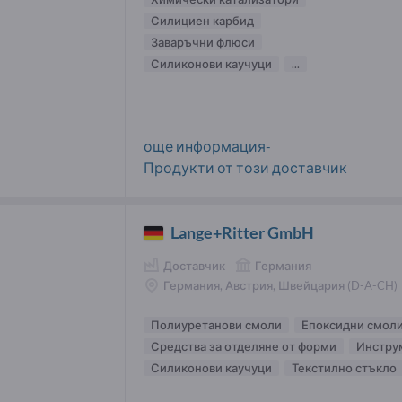
Силициен карбид
Заваръчни флюси
Силиконови каучуци
...
още информация-
Продукти от този доставчик
Lange+Ritter GmbH
Доставчик
Германия
Германия, Австрия, Швейцария (D-A-CH)
Полиуретанови смоли
Епоксидни смол
Средства за отделяне от форми
Инструм
Силиконови каучуци
Текстилно стъкло