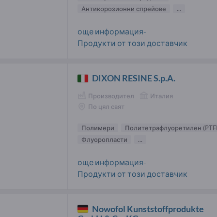
Антикорозионни спрейове
...
още информация-
Продукти от този доставчик
DIXON RESINE S.p.A.
Производител
Италия
По цял свят
Полимери
Политетрафлуоретилен (PTF
Флуоропласти
...
още информация-
Продукти от този доставчик
Nowofol Kunststoffprodukte