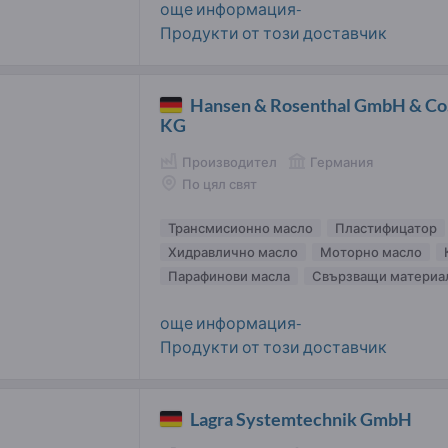
още информация-
Продукти от този доставчик
Hansen & Rosenthal GmbH & Co
KG
Производител
Германия
По цял свят
Трансмисионно масло
Пластифицатор
Хидравлично масло
Моторно масло
Парафинови масла
Свързващи материа
още информация-
Продукти от този доставчик
Lagra Systemtechnik GmbH