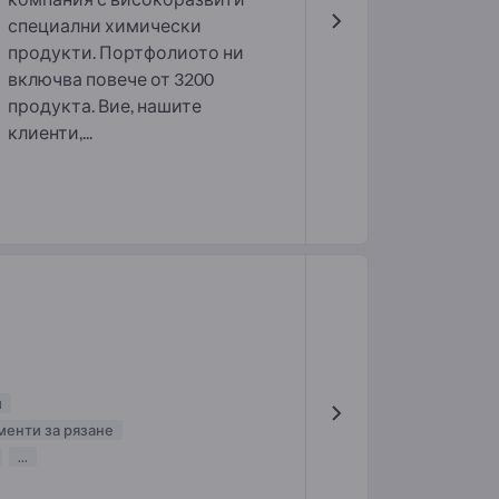
специални химически
продукти. Портфолиото ни
включва повече от 3200
продукта. Вие, нашите
клиенти,...
и
енти за рязане
...