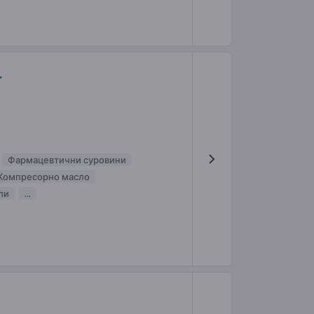
.
Фармацевтични суровини
Компресорно масло
ли
...