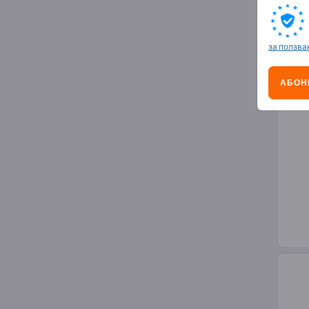
Пла
за ползва
АБОН