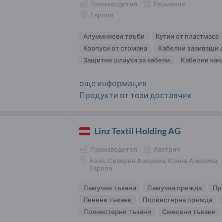
Производител
Германия
Европа
Алуминиеви тръби
Кутии от пластмаса
Корпуси от стомана
Кабелни завиващи 
Защитни шлаухи за кабели
Кабелни кан
още информация-
Продукти от този доставчик
Linz Textil Holding AG
Производител
Австрия
Азия, Северна Америка, Южна Америка,
Европа
Памучни тъкани
Памучна прежда
Пр
Ленени тъкани
Полиестерна прежда
Полиестерни тъкани
Смесени тъкани