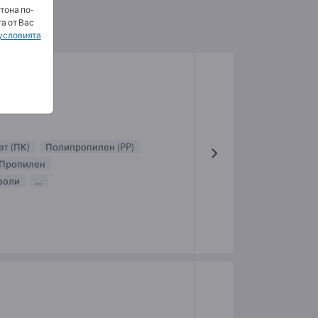
тона по-
а от Вас
условията
т (ПК)
Полипропилен (PP)
Пропилен
золи
...