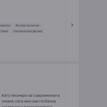
опилен
Фолия за печат
гляне
Tехнически фолиа
Като пионери на съвременната
химия, сега ние сме глобална
компания с високоразвити