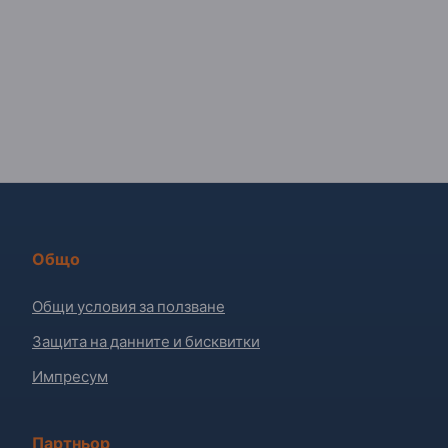
Общо
Общи условия за ползване
Защита на данните и бисквитки
Импресум
Партньор