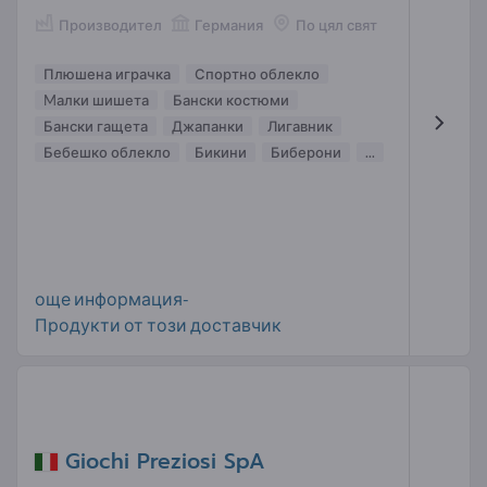
Производител
Германия
По цял свят
Плюшена играчка
Спортно облекло
Mалки шишета
Бански костюми
Бански гащета
Джапанки
Лигавник
Бебешко облекло
Бикини
Биберони
...
още информация-
Продукти от този доставчик
Giochi Preziosi SpA