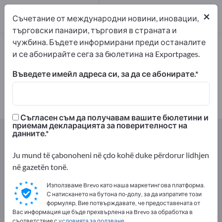
производители
2
×
Съчетание от международни новини, иновации,
търговски панаири, търговия в страната и
чужбина. Бъдете информирани преди останалите
Плюшена играчка – намерете
и се абонирайте сега за бюлетина на Exportpages.
производители и доставчици
Въведете имейл адреса си, за да се абонирате.
износители
производители
2
2
Съгласен съм да получавам вашите бюлетини и
приемам декларацията за поверителност на
Exportpages
Подаръци и бижута
Играчки
данните.
Плюшена играчка
Ju mund të çabonoheni në çdo kohë duke përdorur lidhjen
në gazetën tonë.
Рекламирайте безплатно в
Exportpages!
Използваме Brevo като наша маркетингова платформа.
С натискането на бутона по-долу, за да изпратите този
Нужди – Оферти – Използвани стоки – Бизнес
формуляр, Вие потвърждавате, че предоставената от
контакти >> започнете оттук
Вас информация ще бъде прехвърлена на Brevo за обработка в
съответствие с
условията за ползване
.