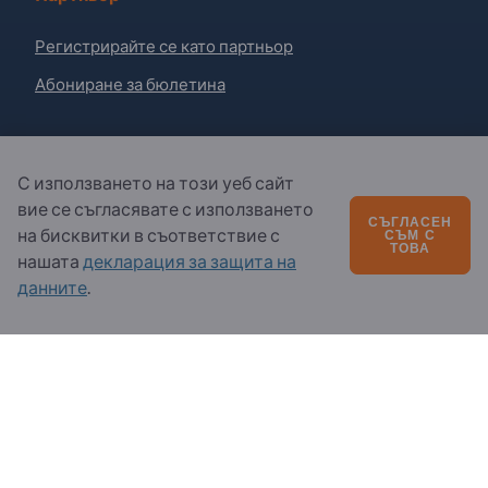
Регистрирайте се като партньор
Абониране за бюлетина
Въпроси?
С използването на този уеб сайт
вие се съгласявате с използването
Ч.З.В.
СЪГЛАСЕН
на бисквитки в съответствие с
СЪМ С
Нашето предлагане на услуги
ТОВА
нашата
декларация за защита на
За нас
данните
.
Съобщение до Exportpages
Exportpages International Network
Exportpages Danube S.R.L.
Str. 9 Mai Nr. 51