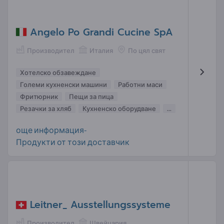
Angelo Po Grandi Cucine SpA
Производител
Италия
По цял свят
Хотелско обзавеждане
Големи кухненски машини
Работни маси
Фритюрник
Пещи за пица
Резачки за хляб
Кухненско оборудване
...
още информация-
Продукти от този доставчик
Leitner_ Ausstellungssysteme
Производител
Швейцария