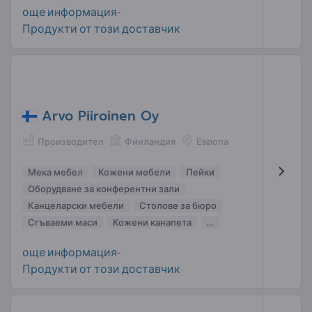
още информация-
Продукти от този доставчик
Arvo Piiroinen Oy
Производител
Финландия
Европа
Мека мебел
Кожени мебели
Пейки
Оборудване за конферентни зали
Канцеларски мебели
Столове за бюро
Сгъваеми маси
Кожени канапета
...
още информация-
Продукти от този доставчик