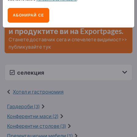
Нужди – Оферти – Използвани стоки – Бизнес
контакти >> започнете оттук
АБОНИРАЙ СЕ
Публикувайте вашата компания
и продуктите ви на Exportpages.
Станете доставчик сега и спечелете видимост>>
публикувайте тук
селекция
Хотел и гастрономия
Гардероби (3)
Конферентни маси (2)
Конферентни столове (3)
Презентационни мебели (1)