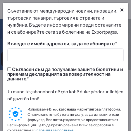
7
×
Съчетание от международни новини, иновации,
търговски панаири, търговия в страната и
чужбина. Бъдете информирани преди останалите
Хотелско обзавеждане – намерете
и се абонирайте сега за бюлетина на Exportpages.
производители и доставчици
Въведете имейл адреса си, за да се абонирате.
износители
производители
7
7
Съгласен съм да получавам вашите бюлетини и
приемам декларацията за поверителност на
Exportpages
данните.
Оборудване на фирмата / Обзавеждане на
институциите
Ju mund të çabonoheni në çdo kohë duke përdorur lidhjen
Хотел и гастрономия
Хотелско обзавеждане
në gazetën tonë.
Използваме Brevo като наша маркетингова платформа.
Рекламирайте безплатно в
С натискането на бутона по-долу, за да изпратите този
формуляр, Вие потвърждавате, че предоставената от
Exportpages!
Вас информация ще бъде прехвърлена на Brevo за обработка в
съответствие с
условията за ползване
.