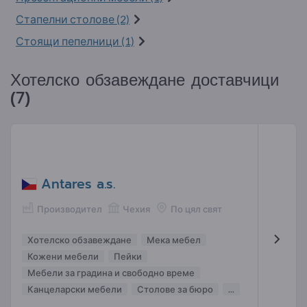
Стапелни столове (2)
Стоящи пепелници (1)
Хотелско обзавеждане доставчици
(7)
Antares a.s.
Производител
Чехия
По цял свят
Хотелско обзавеждане
Мека мебел
Кожени мебели
Пейки
Мебели за градина и свободно време
Канцеларски мебели
Столове за бюро
...