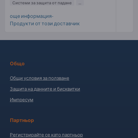
Системи за защита от падане
...
още информация-
Продукти от този доставчик
Общо
Общи условия за ползване
Защита на данните и бисквитки
Импресум
Партньор
Регистрирайте се като партньор