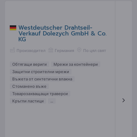
Westdeutscher Drahtseil-
Verkauf Dolezych GmbH & Co.
KG
Производител
Германия
По цял свят
Обтягащи вериги
Мрежи за контейнери
Защитни строителни мрежи
Въжета от синтетични влакна
Стоманено въже
Товарозахващащи траверси
Кръгли ластици
...