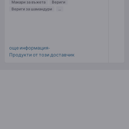
Макари за въжета
Вериги
Вериги за шамандури
...
още информация-
Продукти от този доставчик