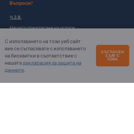
Въпроси?
Ч.З.В.
Нашето предлагане на услуги
За нас
С използването на този уеб сайт
вие се съгласявате с използването
Съобщение до Exportpages
СЪГЛАСЕН
на бисквитки в съответствие с
СЪМ С
ТОВА
нашата
декларация за защита на
Exportpages International Network
данните
.
Exportpages Danube S.R.L.
Str. 9 Mai Nr. 51
55027 Sibiu
Romania