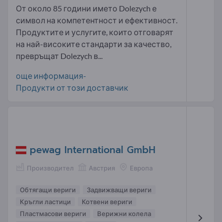
От около 85 години името Dolezych е
символ на компетентност и ефективност.
Продуктите и услугите, които отговарят
на най-високите стандарти за качество,
превръщат Dolezych в...
още информация-
Продукти от този доставчик
pewag International GmbH
Производител
Австрия
Европа
Обтягащи вериги
Задвижващи вериги
Кръгли ластици
Котвени вериги
Пластмасови вериги
Верижни колела