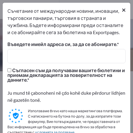
производители
2
×
Съчетание от международни новини, иновации,
търговски панаири, търговия в страната и
чужбина. Бъдете информирани преди останалите
Обтягащи вериги – намерете
и се абонирайте сега за бюлетина на Exportpages.
производители и доставчици
Въведете имейл адреса си, за да се абонирате.
износители
производители
2
2
Съгласен съм да получавам вашите бюлетини и
приемам декларацията за поверителност на
Exportpages
Транспорт и опаковане
данните.
Системи за защита при товаро-разтоварни
дейности
Ju mund të çabonoheni në çdo kohë duke përdorur lidhjen
Обтягащи вериги
në gazetën tonë.
Използваме Brevo като наша маркетингова платформа.
Рекламирайте безплатно в
С натискането на бутона по-долу, за да изпратите този
формуляр, Вие потвърждавате, че предоставената от
Exportpages!
Вас информация ще бъде прехвърлена на Brevo за обработка в
съответствие с
условията за ползване
.