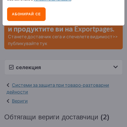
Нужди – Оферти – Използвани стоки – Бизнес
контакти >> започнете оттук
АБОНИРАЙ СЕ
Публикувайте вашата компания
и продуктите ви на Exportpages.
Станете доставчик сега и спечелете видимост>>
публикувайте тук
селекция
Системи за защита при товаро-разтоварни
дейности
Вериги
Обтягащи вериги доставчици (2)