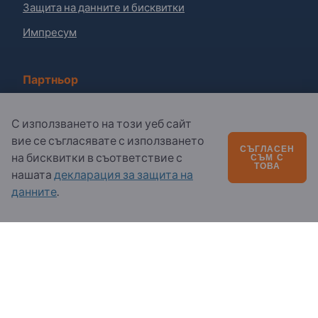
Защита на данните и бисквитки
Импресум
Партньор
Регистрирайте се като партньор
С използването на този уеб сайт
Абониране за бюлетина
вие се съгласявате с използването
СЪГЛАСЕН
на бисквитки в съответствие с
СЪМ С
ТОВА
нашата
декларация за защита на
Въпроси?
данните
.
Ч.З.В.
Нашето предлагане на услуги
За нас
Съобщение до Exportpages