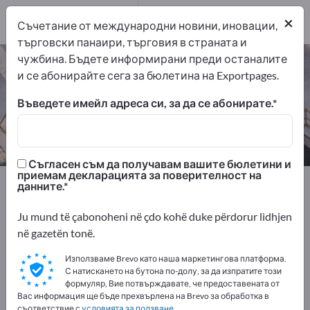
производители
1
×
Съчетание от международни новини, иновации,
търговски панаири, търговия в страната и
чужбина. Бъдете информирани преди останалите
Алеи за боулинг – намерете
и се абонирайте сега за бюлетина на Exportpages.
производители и доставчици
Въведете имейл адреса си, за да се абонирате.
износители
производители
1
1
Съгласен съм да получавам вашите бюлетини и
приемам декларацията за поверителност на
Exportpages
Спорт и свободно време
данните.
Спортни съоръжения
Алеи за боулинг
Ju mund të çabonoheni në çdo kohë duke përdorur lidhjen
në gazetën tonë.
Рекламирайте безплатно в
Exportpages!
Използваме Brevo като наша маркетингова платформа.
С натискането на бутона по-долу, за да изпратите този
Нужди – Оферти – Използвани стоки – Бизнес
формуляр, Вие потвърждавате, че предоставената от
контакти >> започнете оттук
Вас информация ще бъде прехвърлена на Brevo за обработка в
съответствие с
условията за ползване
.