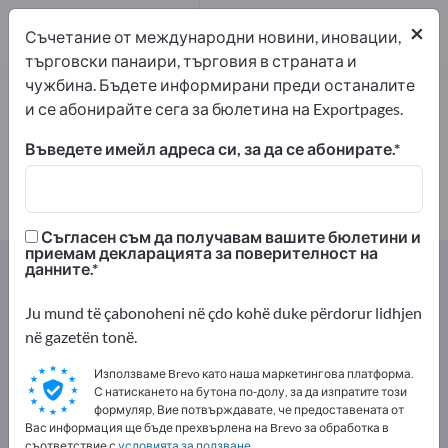
производители
1
×
Съчетание от международни новини, иновации,
търговски панаири, търговия в страната и
чужбина. Бъдете информирани преди останалите
Антиоксиданти – намерете
и се абонирайте сега за бюлетина на Exportpages.
производители и доставчици
Въведете имейл адреса си, за да се абонирате.
износители
производители
1
1
Съгласен съм да получавам вашите бюлетини и
приемам декларацията за поверителност на
Exportpages
Храни & напитки
данните.
Добавки за хранителни продукти
Антиоксиданти
Ju mund të çabonoheni në çdo kohë duke përdorur lidhjen
në gazetën tonë.
Рекламирайте безплатно в
Използваме Brevo като наша маркетингова платформа.
С натискането на бутона по-долу, за да изпратите този
Exportpages!
формуляр, Вие потвърждавате, че предоставената от
Нужди – Оферти – Използвани стоки – Бизнес
Вас информация ще бъде прехвърлена на Brevo за обработка в
съответствие с
условията за ползване
.