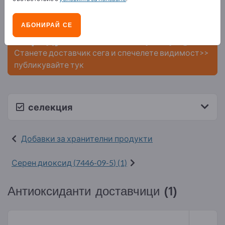
контакти >> започнете оттук
Публикувайте вашата компания
АБОНИРАЙ СЕ
и продуктите ви на Exportpages.
Станете доставчик сега и спечелете видимост>>
публикувайте тук
селекция
Добавки за хранителни продукти
Серен диоксид (
7446-09-5
) (1)
Антиоксиданти доставчици (1)