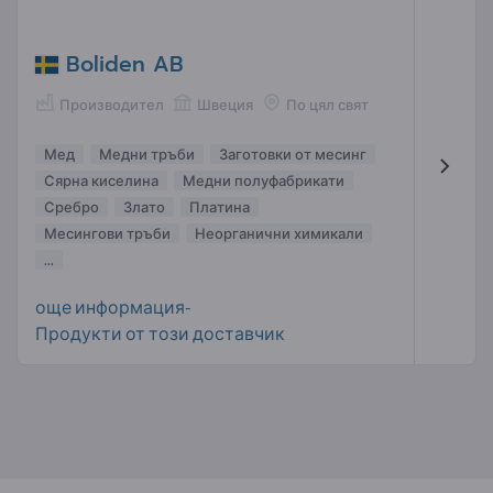
Boliden AB
Производител
Швеция
По цял свят
Мед
Медни тръби
Заготовки от месинг
Сярна киселина
Медни полуфабрикати
Сребро
Злато
Платина
Месингови тръби
Неорганични химикали
...
още информация-
Продукти от този доставчик