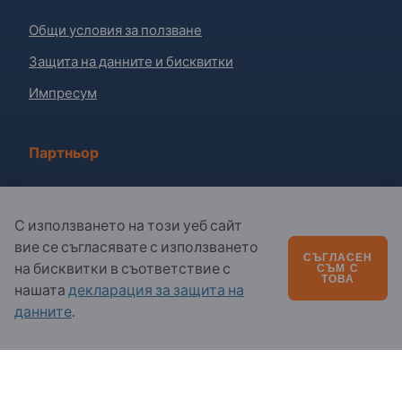
Общи условия за ползване
Защита на данните и бисквитки
Импресум
Партньор
Регистрирайте се като партньор
С използването на този уеб сайт
Абониране за бюлетина
вие се съгласявате с използването
СЪГЛАСЕН
на бисквитки в съответствие с
СЪМ С
ТОВА
Въпроси?
нашата
декларация за защита на
данните
.
Ч.З.В.
Нашето предлагане на услуги
За нас