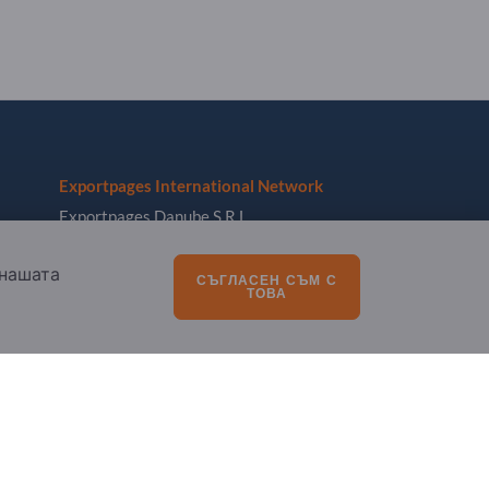
Exportpages International Network
Exportpages Danube S.R.L.
Str. 9 Mai Nr. 51
 нашата
55027 Sibiu
СЪГЛАСЕН СЪМ С
ТОВА
Romania