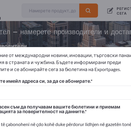
РЕГИС
СЕГА
и
тел – намерете производители и доста
зводители
ние от международни новини, иновации, търговски пана
ия в страната и чужбина. Бъдете информирани преди
ите и се абонирайте сега за бюлетина на Exportpages.
C
Компоненти от CNC огъната тел
е имейл адреса си, за да се абонирате.
 Exportpages!
изнес контакти >> започнете оттук
сен съм да получавам вашите бюлетини и приемам
ацията за поверителност на данните.
ания и продуктите ви на Exportpages
димост>> публикувайте тук
të çabonoheni në çdo kohë duke përdorur lidhjen në gazetën tonë