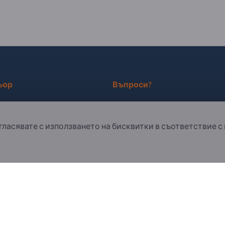
ьор
Въпроси?
рирайте се като партньор
Ч.З.В.
ъгласявате с използването на бисквитки в съответствие с
ане за бюлетина
Нашето предлагане на услуги
За нас
Съобщение до Exportpages
. All Rights Reserved.