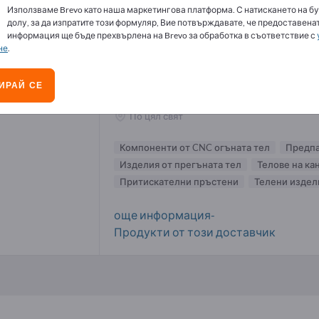
Използваме Brevo като наша маркетингова платформа. С натискането на бу
поненти от CNC огъната тел доставчици
долу, за да изпратите този формуляр, Вие потвърждавате, че предоставенат
информация ще бъде прехвърлена на Brevo за обработка в съответствие с
не
.
HOSTO Stolz GmbH & Co. KG
ИРАЙ СЕ
Производител
Германия
По цял свят
Компоненти от CNC огъната тел
Предпа
Изделия от прегъната тел
Телове на ка
Притискателни пръстени
Телени издел
още информация-
Продукти от този доставчик