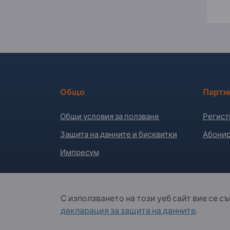
Общо
Партн
Общи условия за ползване
Регист
Защита на данните и бисквитки
Абонир
Импресум
С използването на този уеб сайт вие се с
Copyright © 2026 Exportpages International GmbH
декларация за защита на данните
.