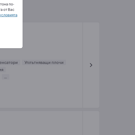
тона по-
а от Вас
условията
енсатори
Уплътняващи плочи
ия
...