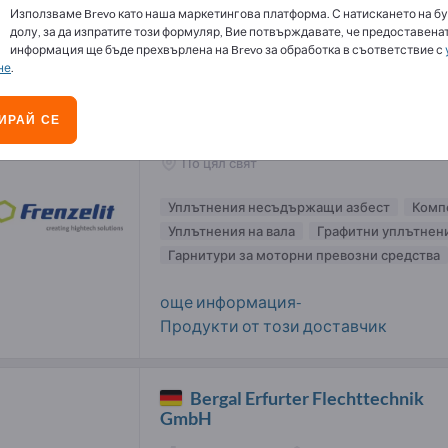
Използваме Brevo като наша маркетингова платформа. С натискането на бу
нически прежди доставчици (3)
долу, за да изпратите този формуляр, Вие потвърждавате, че предоставенат
информация ще бъде прехвърлена на Brevo за обработка в съответствие с
не
.
Frenzelit Werke GmbH
ИРАЙ СЕ
Производител
Германия
По цял свят
Уплътнения несъдържащи азбест
Комп
Уплътнения на вала
Графитни уплътнен
Гарнитури за моторни превозни средства
още информация-
Продукти от този доставчик
Bergal Erfurter Flechttechnik
GmbH