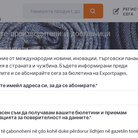
РЕГИС
СЕГА
и
те производители и доставчици
зводители
ние от международни новини, иновации, търговски пана
ия в страната и чужбина. Бъдете информирани преди
ите и се абонирайте сега за бюлетина на Exportpages.
Технически прежди
е имейл адреса си, за да се абонирате.
 Exportpages!
изнес контакти >> започнете оттук
сен съм да получавам вашите бюлетини и приемам
ацията за поверителност на данните.
ания и продуктите ви на Exportpages
димост>> публикувайте тук
të çabonoheni në çdo kohë duke përdorur lidhjen në gazetën tonë