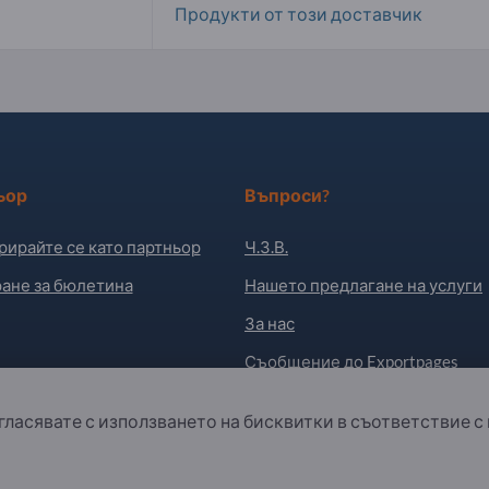
Продукти от този доставчик
ьор
Въпроси?
рирайте се като партньор
Ч.З.В.
ане за бюлетина
Нашето предлагане на услуги
За нас
Съобщение до Exportpages
ъгласявате с използването на бисквитки в съответствие с
. All Rights Reserved.