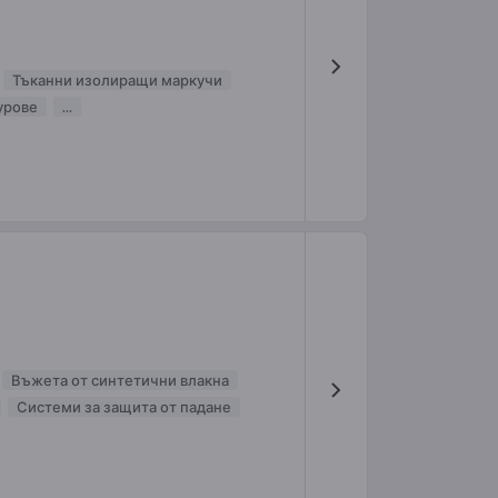
Тъканни изолиращи маркучи
урове
...
Въжета от синтетични влакна
Системи за защита от падане