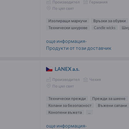
Производител
Германия
По цял свят
Изолиращи маркучи
Връзки за обувки
Технически шнурове
Candle wicks
Шн
още информация-
Продукти от този доставчик
LANEX a.s.
Производител
Чехия
По цял свят
Технически прежди
Прежди за шиене
Колани за безопасност
Въжени сапани
Конопени въжета
...
още информация-