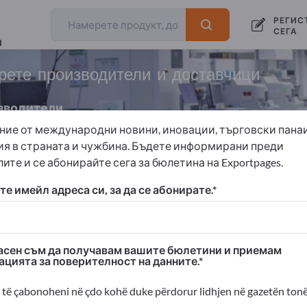
РЕГИС
СЕГА
и
ете производители и доставчици
зводители
ние от международни новини, иновации, търговски пана
ия в страната и чужбина. Бъдете информирани преди
ите и се абонирайте сега за бюлетина на Exportpages.
Имплантати и протези
Керамични импланти
е имейл адреса си, за да се абонирате.
 Exportpages!
изнес контакти >> започнете оттук
сен съм да получавам вашите бюлетини и приемам
ацията за поверителност на данните.
ания и продуктите ви на Exportpages
димост>> публикувайте тук
të çabonoheni në çdo kohë duke përdorur lidhjen në gazetën tonë