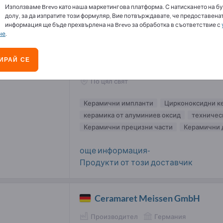
Използваме Brevo като наша маркетингова платформа. С натискането на бу
амични импланти доставчици (2)
долу, за да изпратите този формуляр, Вие потвърждавате, че предоставенат
информация ще бъде прехвърлена на Brevo за обработка в съответствие с
не
.
BCE Special Ceramics GmbH
ИРАЙ СЕ
Производител
Германия
По цял свят
Керамични импланти
Цирконоксидни к
керамика от алуминиев оксид
техничес
Керамични прецизни части
Керамични 
още информация-
Продукти от този доставчик
Ceramaret Meissen GmbH
Производител
Германия