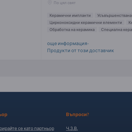
По цял свят
Керамични импланти
Усъвършенствана
Цирконоксидни керамични елементи
К
Обработка на керамика
Специална кер
още информация-
Продукти от този доставчик
ьор
Въпроси?
рирайте се като партньор
Ч.З.В.