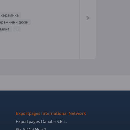
 керамика
ерамични дюзи
амика
...
Exportpages International Network
Exportpages Danube S.R.L.
Str. 9 Mai Nr. 51