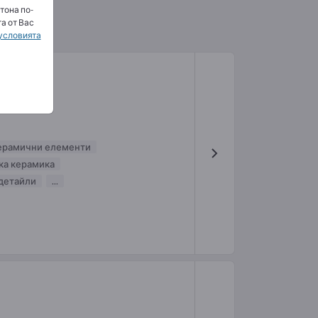
тона по-
а от Вас
условията
ерамични елементи
ка керамика
детайли
...