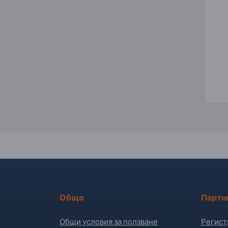
Общо
Партн
Общи условия за ползване
Регист