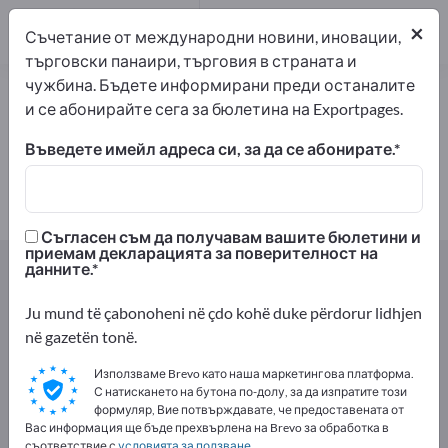
производители
1
×
Съчетание от международни новини, иновации,
търговски панаири, търговия в страната и
чужбина. Бъдете информирани преди останалите
Фуражни семена – намерете
и се абонирайте сега за бюлетина на Exportpages.
производители и доставчици
Въведете имейл адреса си, за да се абонирате.
износители
производители
1
1
Съгласен съм да получавам вашите бюлетини и
приемам декларацията за поверителност на
Exportpages
Селски и горски стопанства
данните.
Посевни семена
Фуражни семена
Ju mund të çabonoheni në çdo kohë duke përdorur lidhjen
në gazetën tonë.
Рекламирайте безплатно в
Exportpages!
Използваме Brevo като наша маркетингова платформа.
С натискането на бутона по-долу, за да изпратите този
Нужди – Оферти – Използвани стоки – Бизнес
формуляр, Вие потвърждавате, че предоставената от
контакти >> започнете оттук
Вас информация ще бъде прехвърлена на Brevo за обработка в
съответствие с
условията за ползване
.