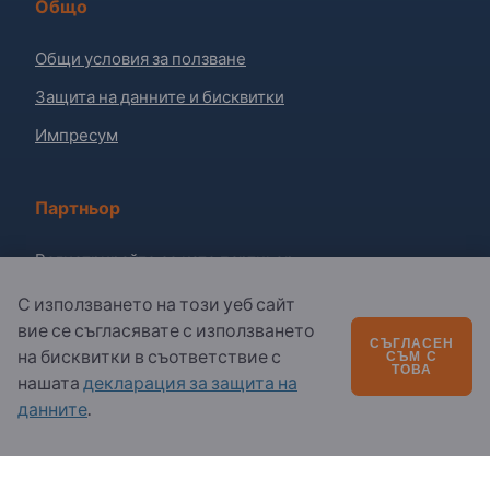
Общо
Общи условия за ползване
Защита на данните и бисквитки
Импресум
Партньор
Регистрирайте се като партньор
Абониране за бюлетина
С използването на този уеб сайт
вие се съгласявате с използването
СЪГЛАСЕН
на бисквитки в съответствие с
СЪМ С
Въпроси?
ТОВА
нашата
декларация за защита на
данните
.
Ч.З.В.
Нашето предлагане на услуги