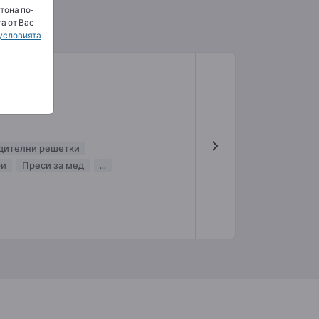
тона по-
а от Вас
условията
дителни решетки
ри
Преси за мед
...