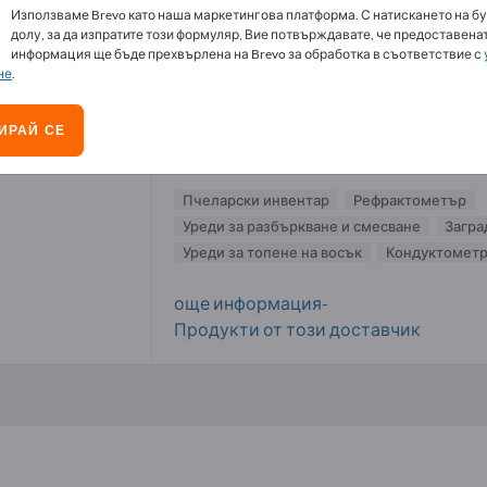
Използваме Brevo като наша маркетингова платформа. С натискането на бу
ларски инвентар доставчици (1)
долу, за да изпратите този формуляр, Вие потвърждавате, че предоставенат
информация ще бъде прехвърлена на Brevo за обработка в съответствие с
не
.
Swienty A/S
ИРАЙ СЕ
Доставчик
Дания
По цял свят
Пчеларски инвентар
Рефрактометър
Уреди за разбъркване и смесване
Загра
Уреди за топене на восък
Кондуктомет
още информация-
Продукти от този доставчик