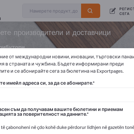
РЕГИС
СЕГА
и
ете производители и доставчици
рибутори
ние от международни новини, иновации, търговски пана
ия в страната и чужбина. Бъдете информирани преди
ите и се абонирайте сега за бюлетина на Exportpages.
рговски консумативи
Пчеларски пособия
Пчеларски
е имейл адреса си, за да се абонирате.
 Exportpages!
изнес контакти >> започнете оттук
сен съм да получавам вашите бюлетини и приемам
ацията за поверителност на данните.
ания и продуктите ви на Exportpages
димост>> публикувайте тук
të çabonoheni në çdo kohë duke përdorur lidhjen në gazetën tonë