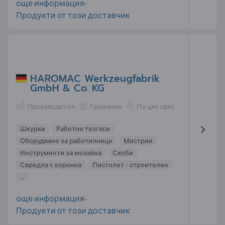
още информация-
Продукти от този доставчик
HAROMAC Werkzeugfabrik
GmbH & Co. KG
Производител
Германия
По цял свят
Шкурки
Работни тезгяси
Оборудване за работилници
Мистрии
Инструменти за мозайка
Скоби
Свредла с коронка
Пистолет - строителен
...
още информация-
Продукти от този доставчик