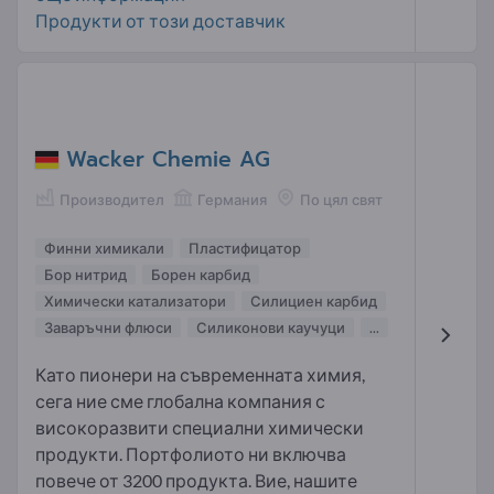
Продукти от този доставчик
Wacker Chemie AG
Производител
Германия
По цял свят
Финни химикали
Пластифицатор
Бор нитрид
Борен карбид
Химически катализатори
Силициен карбид
Заваръчни флюси
Силиконови каучуци
...
Като пионери на съвременната химия,
сега ние сме глобална компания с
високоразвити специални химически
продукти. Портфолиото ни включва
повече от 3200 продукта. Вие, нашите