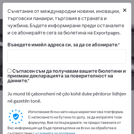
дистрибутори
1
×
Съчетание от международни новини, иновации,
търговски панаири, търговия в страната и
чужбина. Бъдете информирани преди останалите
Шлифовъчни материали – намерете
и се абонирайте сега за бюлетина на Exportpages.
производители и доставчици
Въведете имейл адреса си, за да се абонирате.
износители
производители
7
6
Съгласен съм да получавам вашите бюлетини и
дистрибутори
приемам декларацията за поверителност на
1
данните.
Ju mund të çabonoheni në çdo kohë duke përdorur lidhjen
Exportpages
Инструменти за работилница
në gazetën tonë.
Шлифовъчни материали
Използваме Brevo като наша маркетингова платформа.
С натискането на бутона по-долу, за да изпратите този
Рекламирайте безплатно в
формуляр, Вие потвърждавате, че предоставената от
Вас информация ще бъде прехвърлена на Brevo за обработка в
Exportpages!
съответствие с
условията за ползване
.