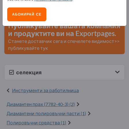
Нужди – Оферти – Използвани стоки – Бизнес
контакти >> започнете оттук
АБОНИРАЙ СЕ
Публикувайте вашата компания
и продуктите ви на Exportpages.
Станете доставчик сега и спечелете видимост>>
публикувайте тук
селекция
Инструменти за работилница
Диамантен прах (
7782-40-3
) (2)
Диамантени полировъчни пасти (1)
Полировъчни средства (1)