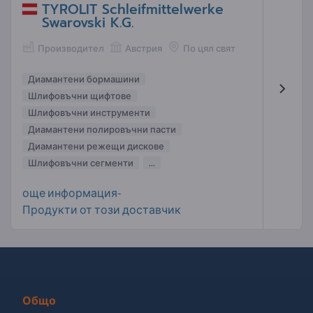
TYROLIT Schleifmittelwerke
Swarovski K.G.
Производител
Австрия
По цял свят
Диамантени бормашини
Шлифовъчни щифтове
Шлифовъчни инструменти
Диамантени полировъчни пасти
Диамантени режещи дискове
Шлифовъчни сегменти
...
още информация-
Продукти от този доставчик
Общо