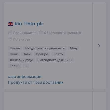
Rio Tinto plc
Производител
Обединеното кралство
По цял свят
Никел
Индустриални диаманти
Мед
Цинк
Талк
Сребро
Злато
Железни руди
Титандиоксид (E 171)
Торий
...
още информация-
Продукти от този доставчик