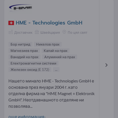
HME - Technologies GmbH
Доставчик
Швейцария
По цял свят
Бор нитрид
Никелов прах
Магнезиев прах
Калай на прах
Ванадий на прах
Алуминий на прах
Електромагнитни системи
Железен оксид (E 172)
...
Нашето минало HME - Technologies GmbH е
основана през януари 2004 г. като
отделна фирма на "HME Magnet + Elektronik
GmbH". Неотдавнашното отделяне ни
позволява...
още информация-