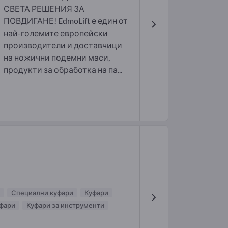
СВЕТА РЕШЕНИЯ ЗА
ПОВДИГАНЕ! EdmoLift е един от
най-големите европейски
производители и доставчици
на ножични подемни маси,
продукти за обработка на па...
Специални куфари
Куфари
фари
Куфари за инструменти