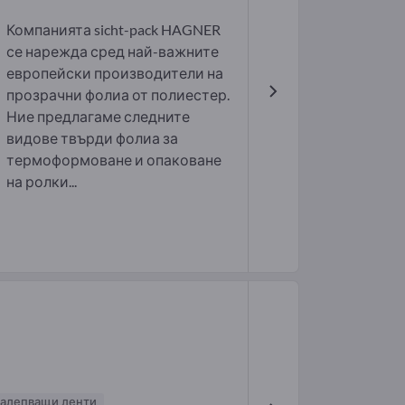
Компанията sicht-pack HAGNER
се нарежда сред най-важните
европейски производители на
прозрачни фолиа от полиестер.
Ние предлагаме следните
видове твърди фолиа за
термоформоване и опаковане
на ролки...
залепващи ленти