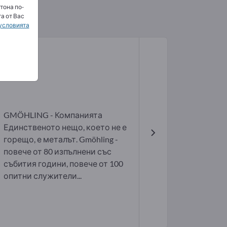
тона по-
а от Вас
условията
GMÖHLING - Компанията
Единственото нещо, което не е
горещо, е металът. Gmöhling -
повече от 80 изпълнени със
събития години, повече от 100
опитни служители...