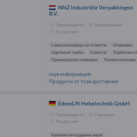
NNZ Industriële Verpakkingen
B.V.
Производител
Нидерландия
По цял свят
Cамозалепващи се етикети
Опаковки
Хартиени торби
Eтикети
Торбички о
Промишлени опаковки
Полиетиленови 
още информация-
Продукти от този доставчик
EdmoLift Hebetechnik GmbH
Производител
Германия
По цял свят
Компактни подемни маси