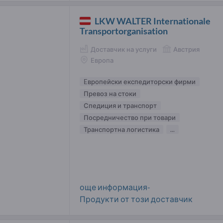
LKW WALTER Internationale
Transportorganisation
Доставчик на услуги
Австрия
Европа
Eвропейски експедиторски фирми
Превоз на стоки
Спедиция и транспорт
Посредничество при товари
Транспортна логистика
...
още информация-
Продукти от този доставчик