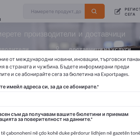
износители
производители
РЕГИС
157
148
СЕГА
и
мерете производители и доставчици
зводители
доставчици на услуги
5
ние от международни новини, иновации, търговски пана
ия в страната и чужбина. Бъдете информирани преди
ите и се абонирайте сега за бюлетина на Exportpages.
е имейл адреса си, за да се абонирате.
 Exportpages!
изнес контакти >> започнете оттук
сен съм да получавам вашите бюлетини и приемам
ацията за поверителност на данните.
ания и продуктите ви на Exportpages
димост>> публикувайте тук
të çabonoheni në çdo kohë duke përdorur lidhjen në gazetën tonë