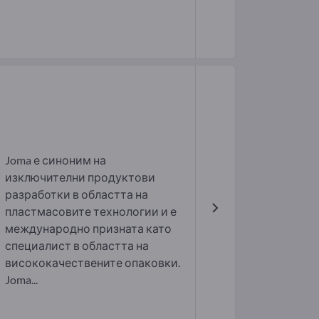
Joma е синоним на
изключителни продуктови
разработки в областта на
пластмасовите технологии и е
международно призната като
специалист в областта на
висококачествените опаковки.
Joma...