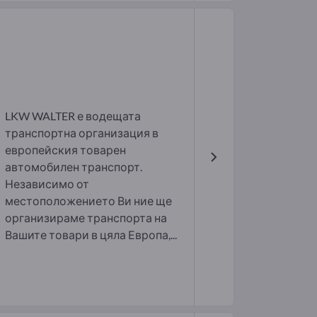
LKW WALTER е водещата
транспортна организация в
европейския товарен
автомобилен транспорт.
Независимо от
местоположението Ви ние ще
организираме транспорта на
Вашите товари в цяла Европа,...