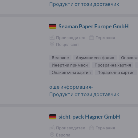
Продукти от този доставчик
Seaman Paper Europe GmbH
Производител
Германия
По цял свят
Велпапе
Алуминиево фолио
Опаковк
Инертни примеси
Прозрачна хартия
Oпаковъчна хартия
Подаръчна хартия
още информация-
Продукти от този доставчик
sicht-pack Hagner GmbH
Производител
Германия
Европа