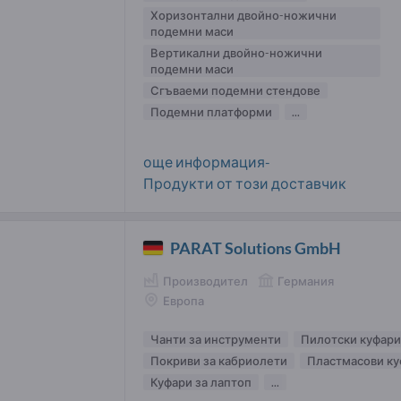
Хоризонтални двойно-ножични
подемни маси
Вертикални двойно-ножични
подемни маси
Сгъваеми подемни стендове
Подемни платформи
...
още информация-
Продукти от този доставчик
PARAT Solutions GmbH
Производител
Германия
Европа
Чанти за инструменти
Пилотски куфари
Покриви за кабриолети
Пластмасови ку
Куфари за лаптоп
...