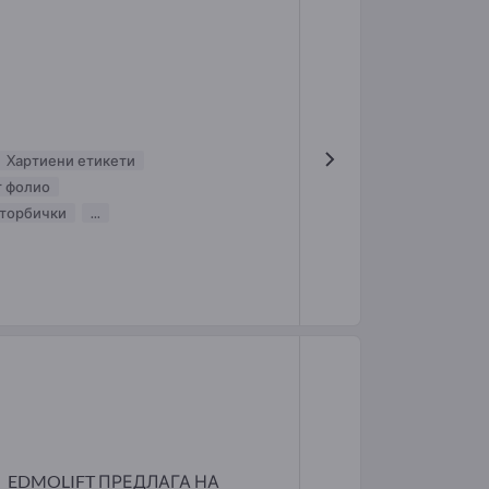
Xартиени етикети
т фолио
торбички
...
EDMOLIFT ПРЕДЛАГА НА