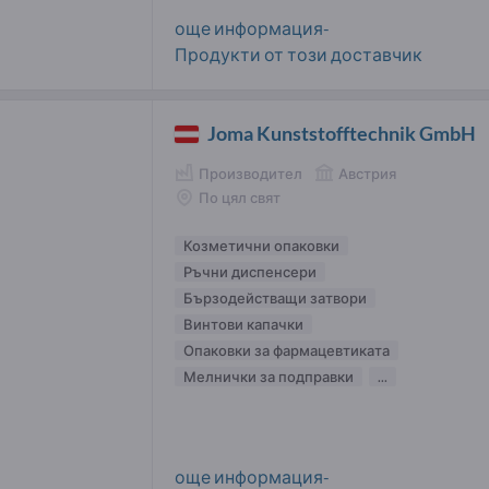
още информация-
Продукти от този доставчик
Joma Kunststofftechnik GmbH
Производител
Австрия
По цял свят
Козметични опаковки
Ръчни диспенсери
Бързодействащи затвори
Винтови капачки
Опаковки за фармацевтиката
Мелнички за подправки
...
още информация-