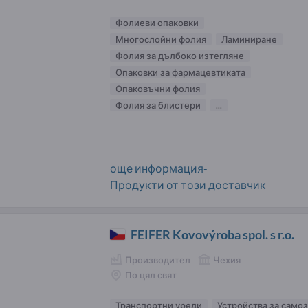
Фолиеви опаковки
Многослойни фолия
Ламиниране
Фолия за дълбоко изтегляне
Опаковки за фармацевтиката
Опаковъчни фолия
Фолия за блистери
...
още информация-
Продукти от този доставчик
FEIFER Kovovýroba spol. s r.o.
Производител
Чехия
По цял свят
Транспортни уреди
Устройства за само