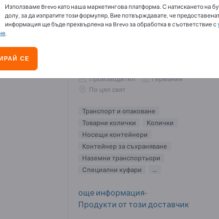
Използваме Brevo като наша маркетингова платформа. С натискането на бу
нспорт и опаковане доставчици (157)
долу, за да изпратите този формуляр, Вие потвърждавате, че предоставенат
информация ще бъде прехвърлена на Brevo за обработка в съответствие с
не
.
Gmöhling Transportgeräte
ИРАЙ СЕ
GmbH
Производител
Германия
По цял свят
Транспорт и опаковане
Товарни колички
Колички
Носещи контейнери
Контейнер за съхраняване
Наземни транспортьори
Специални куфари
...
още информация-
Продукти от този доставчик