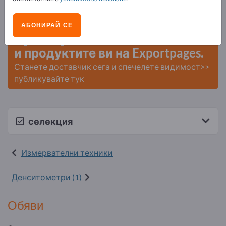
Нужди – Оферти – Използвани стоки – Бизнес
контакти >> започнете оттук
АБОНИРАЙ СЕ
Публикувайте вашата компания
и продуктите ви на Exportpages.
Станете доставчик сега и спечелете видимост>>
публикувайте тук
селекция
Измервателни техники
Денситометри (1)
Обяви