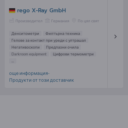
rego X-Ray GmbH
Производител
Германия
По цял свят
Денситометри
Филтърна техника
Гелове за контакт при уреди с ултрашал
Негативоскопи
Предпазни очила
Darkroom equipment
Цифрови термометри
...
още информация-
Продукти от този доставчик