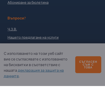
Абониране за бюлетина
Въпроси?
Ч.З.В.
Нашето предлагане на услуги
За нас
С използването на този уеб сайт
Съобщение до Exportpages
вие се съгласявате с използването
СЪГЛАСЕН
на бисквитки в съответствие с
СЪМ С
ТОВА
Exportpages International Network
нашата
декларация за защита на
данните
.
Exportpages Danube S.R.L.
Str. 9 Mai Nr. 51
55027 Sibiu
Romania