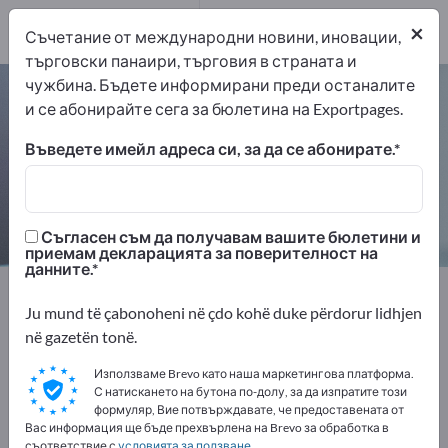
производители
2
×
Съчетание от международни новини, иновации,
търговски панаири, търговия в страната и
чужбина. Бъдете информирани преди останалите
измервателни уреди на бои –
и се абонирайте сега за бюлетина на Exportpages.
намерете производители и
доставчици
Въведете имейл адреса си, за да се абонирате.
износители
производители
2
2
Съгласен съм да получавам вашите бюлетини и
приемам декларацията за поверителност на
данните.
Exportpages
Измервателна техника и оптика
Ju mund të çabonoheni në çdo kohë duke përdorur lidhjen
Измервателни техники
në gazetën tonë.
измервателни уреди на бои
Използваме Brevo като наша маркетингова платформа.
С натискането на бутона по-долу, за да изпратите този
Рекламирайте безплатно в
формуляр, Вие потвърждавате, че предоставената от
Exportpages!
Вас информация ще бъде прехвърлена на Brevo за обработка в
съответствие с
условията за ползване
.