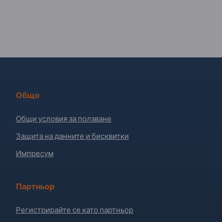
Общо
Общи условия за ползване
Защита на данните и бисквитки
Импресум
Партньор
Регистрирайте се като партньор