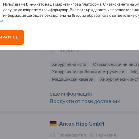
Използваме Brevo като наша маркетингова платформа. С натискането на бу
ургични игли доставчици (3)
долу, за да изпратите този формуляр, Вие потвърждавате, че предоставенат
информация ще бъде прехвърлена на Brevo за обработка в съответствие с
не
.
Ackermann Instrumente GmbH
ИРАЙ СЕ
Производител
Германия
По цял свят
Хирургични игли
Стоматологични инст
Хирургични пробивни инструменти
Мед
Медицински камери
Хирургически инс
още информация-
Продукти от този доставчик
Anton Hipp GmbH
Производител
Германия