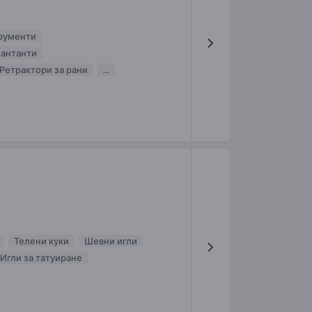
рументи
антанти
Ретрактори за рани
...
Телени куки
Шевни игли
Игли за татуиране