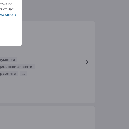
тона по-
а от Вас
условията
рументи
ицински апарати
трументи
...