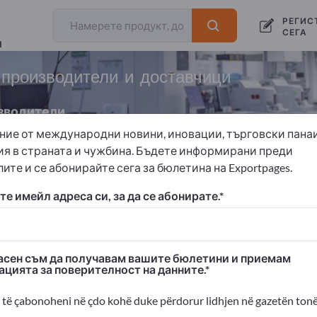
РЕГИС
СЕГА
и
 производители и доставчици
зводители
ние от международни новини, иновации, търговски пана
ия в страната и чужбина. Бъдете информирани преди
ите и се абонирайте сега за бюлетина на Exportpages.
Хирургически инструменти
Хирургични игли
е имейл адреса си, за да се абонирате.
 Exportpages!
изнес контакти >> започнете оттук
сен съм да получавам вашите бюлетини и приемам
ацията за поверителност на данните.
ания и продуктите ви на Exportpages
димост>> публикувайте тук
të çabonoheni në çdo kohë duke përdorur lidhjen në gazetën tonë