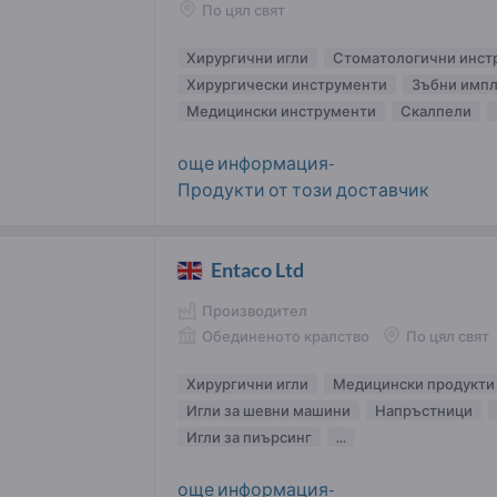
По цял свят
Хирургични игли
Стоматологични инст
Хирургически инструменти
Зъбни импл
Медицински инструменти
Скалпели
още информация-
Продукти от този доставчик
Entaco Ltd
Производител
Обединеното кралство
По цял свят
Хирургични игли
Медицински продукти
Игли за шевни машини
Напръстници
Игли за пиърсинг
...
още информация-