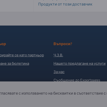
Продукти от този доставчик
ьор
Въпроси?
рирайте се като партньор
Ч.З.В.
ане за бюлетина
Нашето предлагане на услуги
За нас
Съобщение до Exportpages
ъгласявате с използването на бисквитки в съответствие с
. All Rights Reserved.