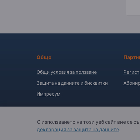
Общо
Партн
Общи условия за ползване
Регист
Защита на данните и бисквитки
Абонир
Импресум
С използването на този уеб сайт вие се с
Copyright © 2026 Exportpages International GmbH
декларация за защита на данните
.