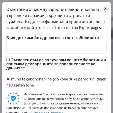
1
×
Съчетание от международни новини, иновации,
търговски панаири, търговия в страната и
чужбина. Бъдете информирани преди останалите
Екраниращи контейнери – намерете
и се абонирайте сега за бюлетина на Exportpages.
производители и доставчици
Въведете имейл адреса си, за да се абонирате.
износители
производители
1
1
Съгласен съм да получавам вашите бюлетини и
приемам декларацията за поверителност на
Exportpages
Сигурност и защита
данните.
Радиационна защита
Екраниращи контейнери
Ju mund të çabonoheni në çdo kohë duke përdorur lidhjen
në gazetën tonë.
Рекламирайте безплатно в
Използваме Brevo като наша маркетингова платформа.
С натискането на бутона по-долу, за да изпратите този
Exportpages!
формуляр, Вие потвърждавате, че предоставената от
Нужди – Оферти – Използвани стоки – Бизнес
Вас информация ще бъде прехвърлена на Brevo за обработка в
съответствие с
условията за ползване
.