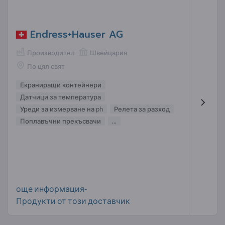
Endress+Hauser AG
Производител
Швейцария
По цял свят
Екраниращи контейнери
Датчици за температура
Уреди за измерване на ph
Релета за разход
Поплавъчни прекъсвачи
...
още информация-
Продукти от този доставчик