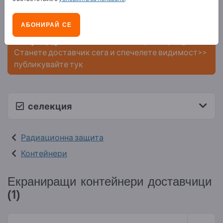
контакти >> започнете оттук
Публикувайте вашата компания
АБОНИРАЙ СЕ
и продуктите ви на Exportpages.
Станете доставчик сега и спечелете видимост>>
публикувайте тук
селекция
Радиационна защита
Контейнери
Екраниращи контейнери доставчици
(1)