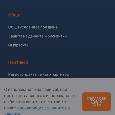
Общо
Общи условия за ползване
Защита на данните и бисквитки
Импресум
Партньор
Регистрирайте се като партньор
Абониране за бюлетина
С използването на този уеб сайт
вие се съгласявате с използването
СЪГЛАСЕН
Въпроси?
на бисквитки в съответствие с
СЪМ С
ТОВА
нашата
декларация за защита на
Ч.З.В.
данните
.